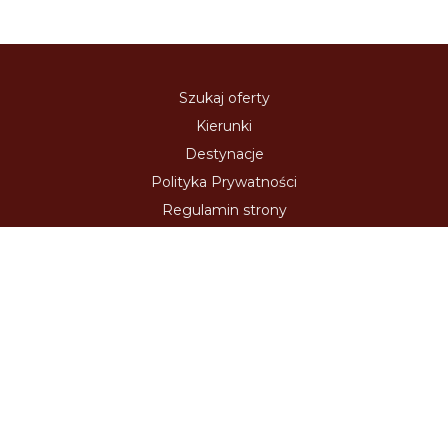
Szukaj oferty
Kierunki
Destynacje
Polityka Prywatności
Regulamin strony
Zaloguj się
Kontakt
Usługi Internetowe
Oferta Współpracy
Polecamy:
austria-winieta.pl
austriawinieta.pl