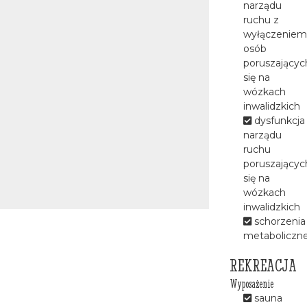
narządu
biznesowe oraz imprezy
ruchu z
integracyjne w górach.
wyłączeniem
Zdecyduj się na urlop w Polsce i
osób
poczuj wspaniałą atmosferę
poruszającyc
Beskidu Sądeckiego! Wybierz
się na
noclegi w Hotelu Activa*** w
wózkach
Muszynie - Złockiem.
inwalidzkich
Nasze motto - "Hotel dla
dysfunkcja
aktywnych" - zrodziło się z
narządu
miłości do aktywnego
ruchu
spędzania czasu. Dokładamy
poruszającyc
starań, aby sport stał się dla
się na
naszych gości dopełnieniem
wózkach
prawdziwego relaksu i
inwalidzkich
odpoczynku od codzienności.
schorzenia
Bez względu na porę roku i
metaboliczn
przychylność aury
przygotowaliśmy bogaty
REKREACJA
wachlarz propozycji i wrażeń.
Wyposażenie
sauna