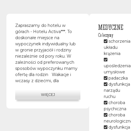
MEDYCZNE
Zapraszamy do hotelu w
górach - Hotelu Activa***. To
Co leczymy
doskonałe miejsce na
schorzenia
wypoczynek indywidualny lub
układu
w gronie przyjaciół i rodziny
krążenia
niezależnie od pory roku. W
zależności od preferowanych
upośledzenia
sposobów wypoczynku mamy
umysłowe
ofertę dla rodzin Wakacje i
padaczka
wczasy z dziećmi, dla
dysfunkcja
pasjonatów wypraw
narządu
rowerowych Nocleg z
WIĘCEJ
ruchu
rowerem, a dla osób które chcą
choroba
przywitać Nowy Rok w górach
psychiczna
Beskidu Sądeckiego Sylwester
choroba
. Hotel Activa*** to również
neurologiczn
idealne miejsce na konferencje
dysfunkcja
i szkolenia, spotkania