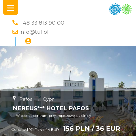
+48 33 813 90 00
info@tu1.pl
Pafos
→
Cypr
NEREUS*** HOTEL PAFOS
W poblizu centrum, przy imprezowej dzielnicy
156 PLN / 36 EUR
Cena od
191 PLN / 44 EUR