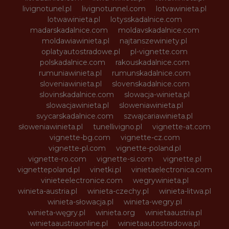
livignotunel.pl
livignotunnel.com
lotvawinieta.pl
lotwawinieta.pl
lotysskadalnice.com
madarskadalnice.com
moldavskadalnice.com
moldawiawinieta.pl
najtanszewiniety.pl
oplatyautostradowe.pl
pl-vignette.com
polskadalnice.com
rakouskadalnice.com
rumuniawinieta.pl
rumunskadalnice.com
sloveniawinieta.pl
slovenskadalnice.com
slovinskadalnice.com
slowacja-winieta.pl
slowacjawinieta.pl
sloweniawinieta.pl
svycarskadalnice.com
szwajcariawinieta.pl
słoweniawinieta.pl
tunellivigno.pl
vignette-at.com
vignette-bg.com
vignette-cz.com
vignette-pl.com
vignette-poland.pl
vignette-ro.com
vignette-si.com
vignette.pl
vignettepoland.pl
vinetki.pl
vinietaelectronica.com
vinieteelectronice.com
wegrywinieta.pl
winieta-austria.pl
winieta-czechy.pl
winieta-litwa.pl
winieta-słowacja.pl
winieta-wegry.pl
winieta-węgry.pl
winieta.org
winietaaustria.pl
winietaaustriaonline.pl
winietaautostradowa.pl