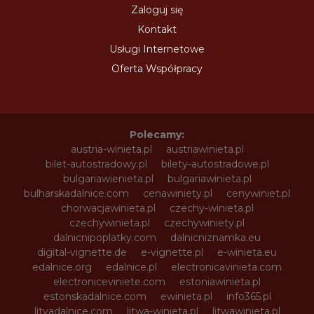
Zaloguj się
Kontakt
Usługi Internetowe
Oferta Współpracy
Polecamy:
austria-winieta.pl
austriawinieta.pl
bilet-autostradowy.pl
bilety-autostradowe.pl
bulgariawienieta.pl
bulgariawinieta.pl
bulharskadalnice.com
cenawiniety.pl
cenywiniet.pl
chorwacjawinieta.pl
czechy-winieta.pl
czechywinieta.pl
czechywiniety.pl
dalnicnipoplatky.com
dalnicniznamka.eu
digital-vignette.de
e-vignette.pl
e-winieta.eu
edalnice.org
edalnice.pl
electronicavinieta.com
electroniceviniete.com
estoniawinieta.pl
estonskadalnice.com
ewinieta.pl
info365.pl
litvadalnice.com
litwa-winieta.pl
litwawinieta.pl