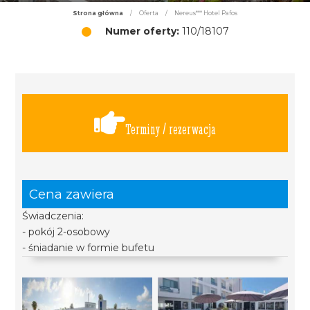
Strona główna
/
Oferta
/
Nereus*** Hotel Pafos
Numer oferty:
110/18107
Terminy / rezerwacja
Cena zawiera
Świadczenia:
- pokój 2-osobowy
- śniadanie w formie bufetu