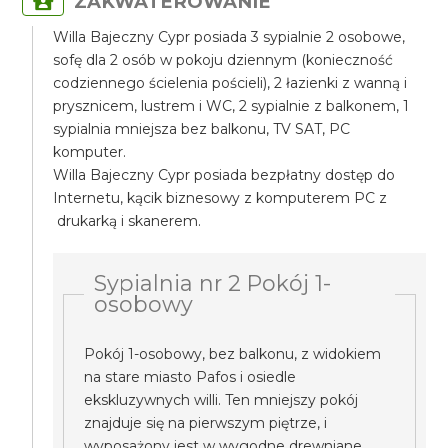
ZAKWATEROWANIE
Willa Bajeczny Cypr posiada 3 sypialnie 2 osobowe,
sofę dla 2 osób w pokoju dziennym (konieczność
codziennego ścielenia pościeli), 2 łazienki z wanną i
prysznicem, lustrem i WC, 2 sypialnie z balkonem, 1
sypialnia mniejsza bez balkonu, TV SAT, PC
komputer.
Willa Bajeczny Cypr posiada bezpłatny dostęp do
Internetu, kącik biznesowy z komputerem PC z
drukarką i skanerem.
Sypialnia nr 2 Pokój 1-
osobowy
Pokój 1-osobowy, bez balkonu, z widokiem
na stare miasto Pafos i osiedle
ekskluzywnych willi. Ten mniejszy pokój
znajduje się na pierwszym piętrze, i
wyposażony jest w wygodne drewniane