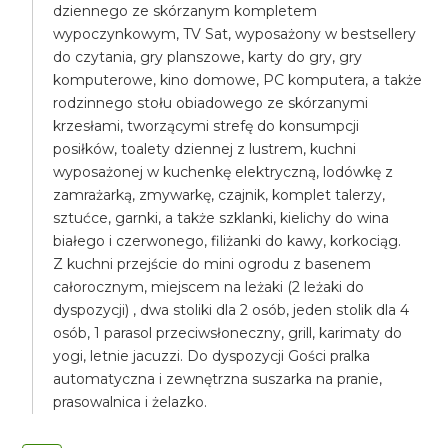
dziennego ze skórzanym kompletem
wypoczynkowym, TV Sat, wyposażony w bestsellery
do czytania, gry planszowe, karty do gry, gry
komputerowe, kino domowe, PC komputera, a także
rodzinnego stołu obiadowego ze skórzanymi
krzesłami, tworzącymi strefę do konsumpcji
posiłków, toalety dziennej z lustrem, kuchni
wyposażonej w kuchenkę elektryczną, lodówkę z
zamrażarką, zmywarkę, czajnik, komplet talerzy,
sztućce, garnki, a także szklanki, kielichy do wina
białego i czerwonego, filiżanki do kawy, korkociąg.
Z kuchni przejście do mini ogrodu z basenem
całorocznym, miejscem na leżaki (2 leżaki do
dyspozycji) , dwa stoliki dla 2 osób, jeden stolik dla 4
osób, 1 parasol przeciwsłoneczny, grill, karimaty do
yogi, letnie jacuzzi. Do dyspozycji Gości pralka
automatyczna i zewnętrzna suszarka na pranie,
prasowalnica i żelazko.