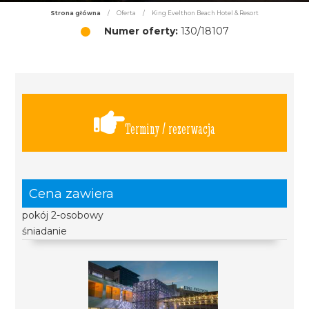
Strona główna
/
Oferta
/
King Evelthon Beach Hotel & Resort
Numer oferty:
130/18107
Terminy / rezerwacja
Cena zawiera
pokój 2-osobowy
śniadanie