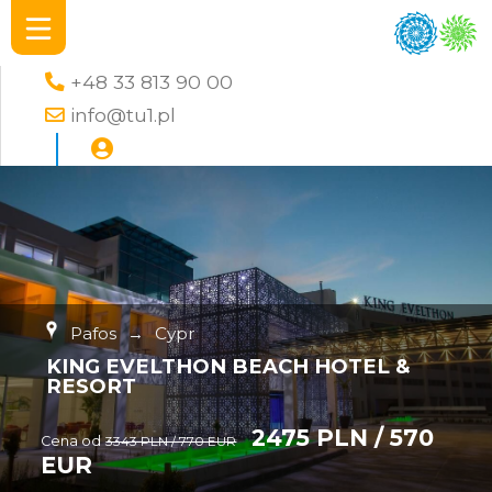
+48 33 813 90 00
info@tu1.pl
Pafos
→
Cypr
KING EVELTHON BEACH HOTEL &
RESORT
2475 PLN / 570
Cena od
3343 PLN / 770 EUR
EUR