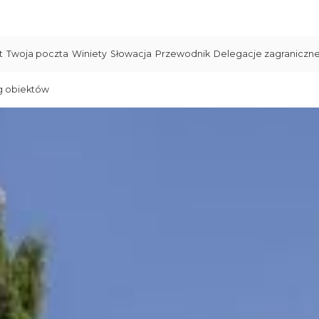
t
Twoja poczta
Winiety
Słowacja
Przewodnik
Delegacje zagraniczn
g obiektów