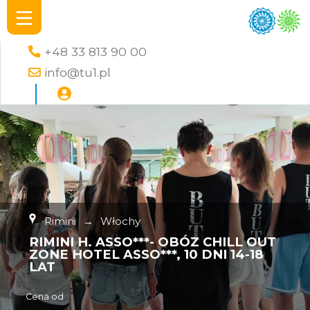
+48 33 813 90 00
info@tu1.pl
Rimini
→
Włochy
RIMINI H. ASSO***- OBÓZ CHILL OUT
ZONE HOTEL ASSO***, 10 DNI 14-18
LAT
Cena od