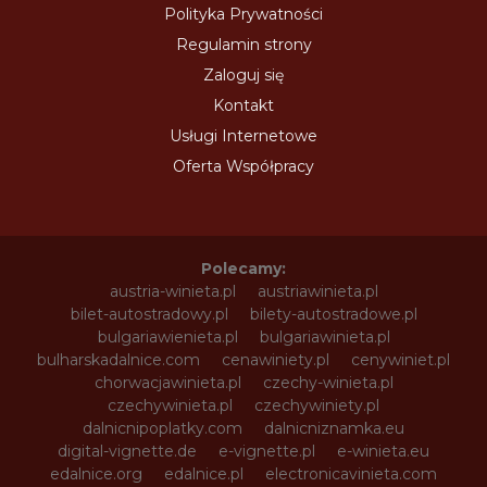
Polityka Prywatności
Regulamin strony
Zaloguj się
Kontakt
Usługi Internetowe
Oferta Współpracy
Polecamy:
austria-winieta.pl
austriawinieta.pl
bilet-autostradowy.pl
bilety-autostradowe.pl
bulgariawienieta.pl
bulgariawinieta.pl
bulharskadalnice.com
cenawiniety.pl
cenywiniet.pl
chorwacjawinieta.pl
czechy-winieta.pl
czechywinieta.pl
czechywiniety.pl
dalnicnipoplatky.com
dalnicniznamka.eu
digital-vignette.de
e-vignette.pl
e-winieta.eu
edalnice.org
edalnice.pl
electronicavinieta.com