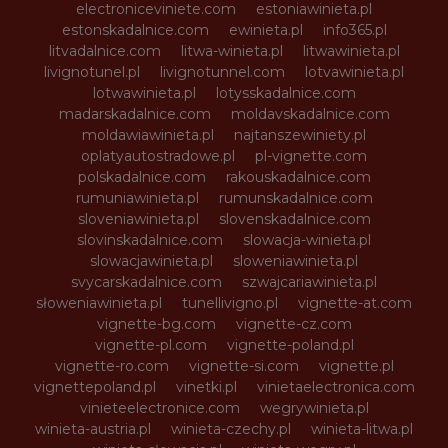
electroniceviniete.com
estoniawinieta.pl
estonskadalnice.com
ewinieta.pl
info365.pl
litvadalnice.com
litwa-winieta.pl
litwawinieta.pl
livignotunel.pl
livignotunnel.com
lotvawinieta.pl
lotwawinieta.pl
lotysskadalnice.com
madarskadalnice.com
moldavskadalnice.com
moldawiawinieta.pl
najtanszewiniety.pl
oplatyautostradowe.pl
pl-vignette.com
polskadalnice.com
rakouskadalnice.com
rumuniawinieta.pl
rumunskadalnice.com
sloveniawinieta.pl
slovenskadalnice.com
slovinskadalnice.com
slowacja-winieta.pl
slowacjawinieta.pl
sloweniawinieta.pl
svycarskadalnice.com
szwajcariawinieta.pl
słoweniawinieta.pl
tunellivigno.pl
vignette-at.com
vignette-bg.com
vignette-cz.com
vignette-pl.com
vignette-poland.pl
vignette-ro.com
vignette-si.com
vignette.pl
vignettepoland.pl
vinetki.pl
vinietaelectronica.com
vinieteelectronice.com
wegrywinieta.pl
winieta-austria.pl
winieta-czechy.pl
winieta-litwa.pl