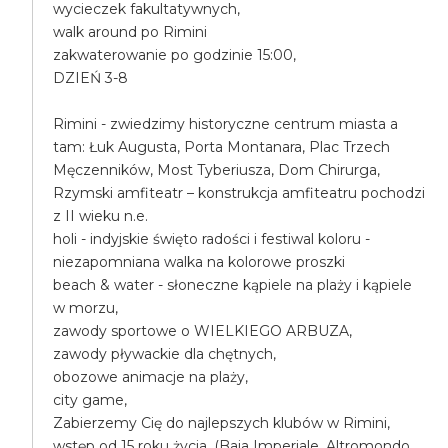
wycieczek fakultatywnych,
walk around po Rimini
zakwaterowanie po godzinie 15:00,
DZIEŃ 3-8
Rimini - zwiedzimy historyczne centrum miasta a
tam: Łuk Augusta, Porta Montanara, Plac Trzech
Męczenników, Most Tyberiusza, Dom Chirurga,
Rzymski amfiteatr – konstrukcja amfiteatru pochodzi
z II wieku n.e.
holi - indyjskie święto radości i festiwal koloru -
niezapomniana walka na kolorowe proszki
beach & water - słoneczne kąpiele na plaży i kąpiele
w morzu,
zawody sportowe o WIELKIEGO ARBUZA,
zawody pływackie dla chętnych,
obozowe animacje na plaży,
city game,
Zabierzemy Cię do najlepszych klubów w Rimini,
wstęp od 15 roku życia, (Baia Imperiale, Altromondo,