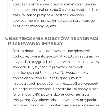
połączenia antenowego jeśli w danym turnusie nie
uzbiera się minimalna liczba 6 osób na przejazd daną
trasą. W takim przypadku zostaną Państwo
powiadomieni o najbliższym przystanku z którego
będzie realizowany wyjazd.
UBEZPIECZENIE KOSZTÓW REZYGNACJI
I PRZERWANIA IMPREZY
Jest to dodatkowe i dobrowolne ubezpieczenie
podróżne, gwarantujące zwrot kosztów rezygnacji w
przypadku rezygnacji lub przerwania uczestnictwa w
imprezie turystycznej z przyczyn losowych
niezależnych od Uczestnika. TU zwraca koszty
poniesione w związku z rezygnacją m.in z
następujących powodów np. nieszczęśliwy wypadek
lub nagłe zachorowanie Uczestnika lub osoby bliskiej
(w tym Covid-19) potwierdzone dokumentacją
medyczną. Wysokość odszkodowania w przypadku
rezygnacji z imprezy turystycznej uzależniona jest od