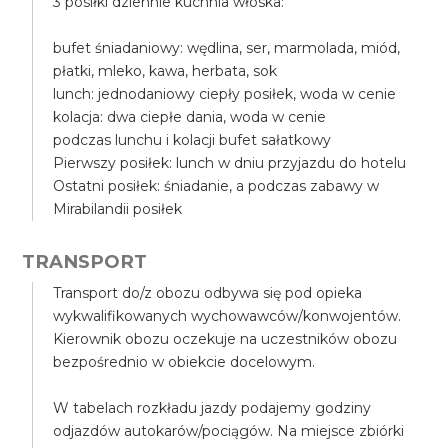
3 posiłki dziennie kuchnia włoska:
bufet śniadaniowy: wędlina, ser, marmolada, miód,
płatki, mleko, kawa, herbata, sok
lunch: jednodaniowy ciepły posiłek, woda w cenie
kolacja: dwa ciepłe dania, woda w cenie
podczas lunchu i kolacji bufet sałatkowy
Pierwszy posiłek: lunch w dniu przyjazdu do hotelu
Ostatni posiłek: śniadanie, a podczas zabawy w
Mirabilandii posiłek
TRANSPORT
Transport do/z obozu odbywa się pod opieka
wykwalifikowanych wychowawców/konwojentów.
Kierownik obozu oczekuje na uczestników obozu
bezpośrednio w obiekcie docelowym.
W tabelach rozkładu jazdy podajemy godziny
odjazdów autokarów/pociągów. Na miejsce zbiórki