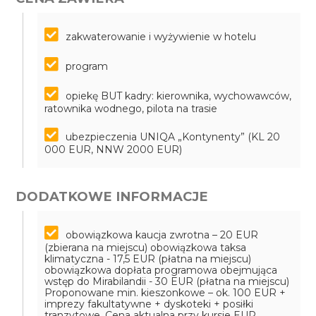
zakwaterowanie i wyżywienie w hotelu
program
opiekę BUT kadry: kierownika, wychowawców,
ratownika wodnego, pilota na trasie
ubezpieczenia UNIQA „Kontynenty” (KL 20
000 EUR, NNW 2000 EUR)
DODATKOWE INFORMACJE
obowiązkowa kaucja zwrotna – 20 EUR
(zbierana na miejscu)
obowiązkowa taksa
klimatyczna - 17,5 EUR (płatna na miejscu)
obowiązkowa dopłata programowa obejmująca
wstęp do Mirabilandii - 30 EUR (płatna na miejscu)
Proponowane min. kieszonkowe – ok. 100 EUR +
imprezy fakultatywne + dyskoteki + posiłki
tranzytowe. Cena aktualna przy kursie EUR