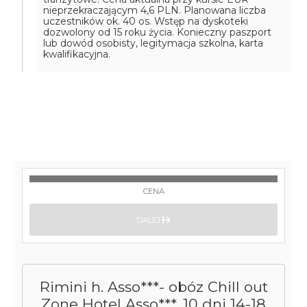
nieprzekraczającym 4,6 PLN. Planowana liczba
uczestników ok. 40 os. Wstęp na dyskoteki
dozwolony od 15 roku życia. Konieczny paszport
lub dowód osobisty, legitymacja szkolna, karta
kwalifikacyjna.
CENA
DALEJ
Rimini h. Asso***- obóz Chill out
Zone Hotel Asso***, 10 dni 14-18