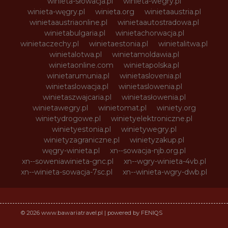
winieta-słowacja.pl
winieta-wegry.pl
winieta-węgry.pl
winieta.org
winietaaustria.pl
winietaaustriaonline.pl
winietaautostradowa.pl
winietabulgaria.pl
winietachorwacja.pl
winietaczechy.pl
winietaestonia.pl
winietalitwa.pl
winietalotwa.pl
winietamoldawia.pl
winietaonline.com
winietapolska.pl
winietarumunia.pl
winietaslovenia.pl
winietaslowacja.pl
winietaslowenia.pl
winietaszwajcaria.pl
winietasłowenia.pl
winietawegry.pl
winietomat.pl
winiety.org
winietydrogowe.pl
winietyelektroniczne.pl
winietyestonia.pl
winietywegry.pl
winietyzagraniczne.pl
winietyzakup.pl
węgry-winieta.pl
xn--sowacja-njb.org.pl
xn--soweniawinieta-gnc.pl
xn--wgry-winieta-4vb.pl
xn--winieta-sowacja-7sc.pl
xn--winieta-wgry-dwb.pl
© 2026 www.bawariatravel.pl | powered by FENIQS