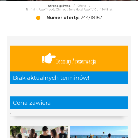
Strona główna
/
Oferta
/
Rimini h. Asso***- obóz Chill out Zone Hotel Asso***, 10 dni 14-18 lat
Numer oferty:
244/18167
Terminy / rezerwacja
Brak aktualnych terminów!
Cena zawiera
.