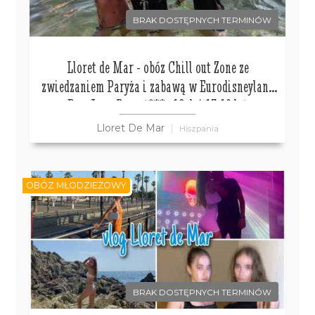
BRAK DOSTĘPNYCH TERMINÓW
Lloret de Mar - obóz Chill out Zone ze
zwiedzaniem Paryża i zabawą w Eurodisneyland
Don Juan Resort*** , 12 dni 13-19 lat
Lloret De Mar
Hiszpania
OBÓZ MŁODZIEŻOWY
BRAK DOSTĘPNYCH TERMINÓW