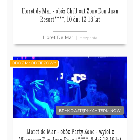
Lloret de Mar - obóz Chill out Zone Don Juan
Resort****, 10 dni 13-18 lat
Lloret De Mar
Hiszpania
OBÓZ MŁODZIEŻOWY
BRAK DOSTĘPNYCH TERMINÓW
Lloret de Mar - obóz Party Zone - wylot z
Warszawy Don Juan Resort****, 8 dni 16-19 lat