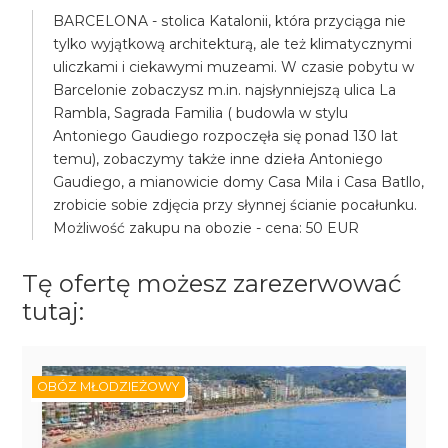
BARCELONA - stolica Katalonii, która przyciąga nie
tylko wyjątkową architekturą, ale też klimatycznymi
uliczkami i ciekawymi muzeami. W czasie pobytu w
Barcelonie zobaczysz m.in. najsłynniejszą ulica La
Rambla, Sagrada Familia ( budowla w stylu
Antoniego Gaudiego rozpoczęła się ponad 130 lat
temu), zobaczymy także inne dzieła Antoniego
Gaudiego, a mianowicie domy Casa Mila i Casa Batllo,
zrobicie sobie zdjęcia przy słynnej ścianie pocałunku.
Możliwość zakupu na obozie - cena: 50 EUR
Tę ofertę możesz zarezerwować
tutaj:
OBÓZ MŁODZIEŻOWY