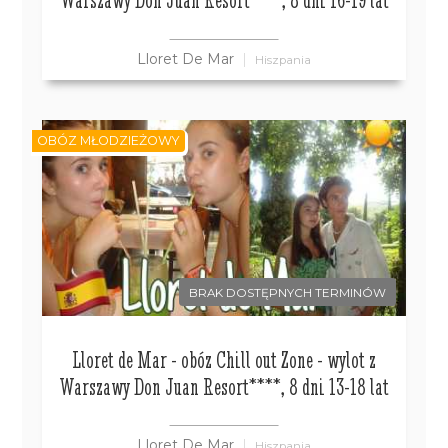
Lloret De Mar
Hiszpania
OBÓZ MŁODZIEŻOWY
BRAK DOSTĘPNYCH TERMINÓW
Lloret de Mar - obóz Chill out Zone - wylot z
Warszawy Don Juan Resort****, 8 dni 13-18 lat
Lloret De Mar
Hiszpania