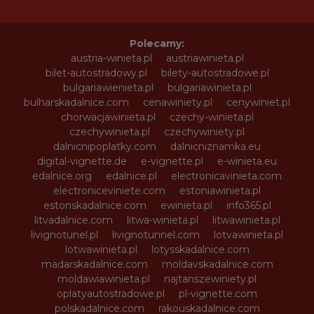
Polecamy:
austria-winieta.pl
austriawinieta.pl
bilet-autostradowy.pl
bilety-autostradowe.pl
bulgariawienieta.pl
bulgariawinieta.pl
bulharskadalnice.com
cenawiniety.pl
cenywiniet.pl
chorwacjawinieta.pl
czechy-winieta.pl
czechywinieta.pl
czechywiniety.pl
dalnicnipoplatky.com
dalnicniznamka.eu
digital-vignette.de
e-vignette.pl
e-winieta.eu
edalnice.org
edalnice.pl
electronicavinieta.com
electroniceviniete.com
estoniawinieta.pl
estonskadalnice.com
ewinieta.pl
info365.pl
litvadalnice.com
litwa-winieta.pl
litwawinieta.pl
livignotunel.pl
livignotunnel.com
lotvawinieta.pl
lotwawinieta.pl
lotysskadalnice.com
madarskadalnice.com
moldavskadalnice.com
moldawiawinieta.pl
najtanszewiniety.pl
oplatyautostradowe.pl
pl-vignette.com
polskadalnice.com
rakouskadalnice.com