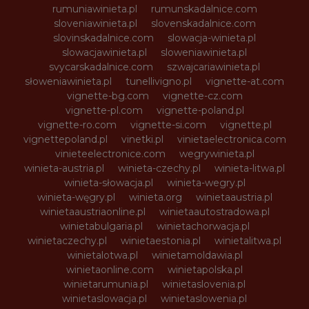
rumuniawinieta.pl
rumunskadalnice.com
sloveniawinieta.pl
slovenskadalnice.com
slovinskadalnice.com
slowacja-winieta.pl
slowacjawinieta.pl
sloweniawinieta.pl
svycarskadalnice.com
szwajcariawinieta.pl
słoweniawinieta.pl
tunellivigno.pl
vignette-at.com
vignette-bg.com
vignette-cz.com
vignette-pl.com
vignette-poland.pl
vignette-ro.com
vignette-si.com
vignette.pl
vignettepoland.pl
vinetki.pl
vinietaelectronica.com
vinieteelectronice.com
wegrywinieta.pl
winieta-austria.pl
winieta-czechy.pl
winieta-litwa.pl
winieta-słowacja.pl
winieta-wegry.pl
winieta-węgry.pl
winieta.org
winietaaustria.pl
winietaaustriaonline.pl
winietaautostradowa.pl
winietabulgaria.pl
winietachorwacja.pl
winietaczechy.pl
winietaestonia.pl
winietalitwa.pl
winietalotwa.pl
winietamoldawia.pl
winietaonline.com
winietapolska.pl
winietarumunia.pl
winietaslovenia.pl
winietaslowacja.pl
winietaslowenia.pl