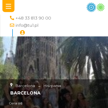
+48 33 813 90 00
info@tu1.pl
Barcelona
→
Hiszpania
BARCELONA
Cena od