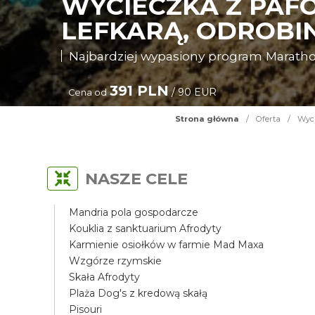
WYCIECZKA Z PAF
LEFKARĄ, ODROBIN
Najbardziej wypasiony program Maratho
391 PLN
/ 90 EUR
Cena od
Strona główna
/
Oferta
/
Wyci
NASZE CELE
Mandria pola gospodarcze
Kouklia z sanktuarium Afrodyty
Karmienie osiołków w farmie Mad Maxa
Wzgórze rzymskie
Skała Afrodyty
Plaża Dog's z kredową skałą
Pisouri