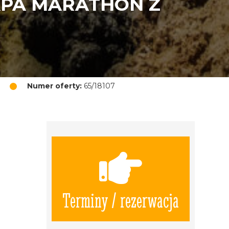
APA MARATHON Z
Numer oferty:
65/18107
Terminy / rezerwacja