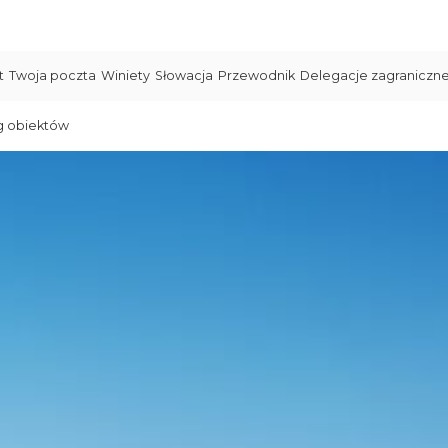
t
Twoja poczta
Winiety
Słowacja
Przewodnik
Delegacje zagraniczn
g obiektów