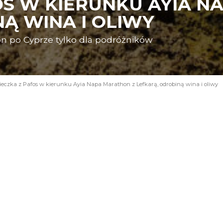
OS W KIERUNKU AYIA N
Ą WINA I OLIWY
n po Cyprze tylko dla podróżników
eczka z Pafos w kierunku Ayia Napa Marathon z Lefkarą, odrobiną wina i oliwy