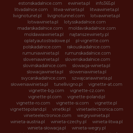
estonskadalnice.com
ewinieta.pl
info365.pl
litvadalnice.com
litwa-winieta.pl
litwawinieta.pl
livignotunel.pl
livignotunnel.com
lotvawinieta.pl
lotwawinieta.pl
lotysskadalnice.com
madarskadalnice.com
moldavskadalnice.com
moldawiawinieta.pl
najtanszewiniety.pl
oplatyautostradowe.pl
pl-vignette.com
polskadalnice.com
rakouskadalnice.com
rumuniawinieta.pl
rumunskadalnice.com
sloveniawinieta.pl
slovenskadalnice.com
slovinskadalnice.com
slowacja-winieta.pl
slowacjawinieta.pl
sloweniawinieta.pl
svycarskadalnice.com
szwajcariawinieta.pl
słoweniawinieta.pl
tunellivigno.pl
vignette-at.com
vignette-bg.com
vignette-cz.com
vignette-pl.com
vignette-poland.pl
vignette-ro.com
vignette-si.com
vignette.pl
vignettepoland.pl
vinetki.pl
vinietaelectronica.com
vinieteelectronice.com
wegrywinieta.pl
winieta-austria.pl
winieta-czechy.pl
winieta-litwa.pl
winieta-słowacja.pl
winieta-wegry.pl