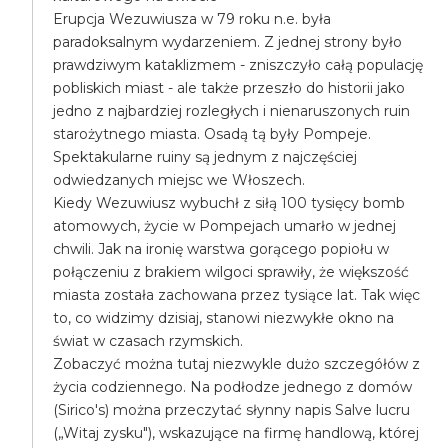
Erupcja Wezuwiusza w 79 roku n.e. była
paradoksalnym wydarzeniem. Z jednej strony było
prawdziwym kataklizmem - zniszczyło całą populację
pobliskich miast - ale także przeszło do historii jako
jedno z najbardziej rozległych i nienaruszonych ruin
starożytnego miasta. Osadą tą były Pompeje.
Spektakularne ruiny są jednym z najczęściej
odwiedzanych miejsc we Włoszech.
Kiedy Wezuwiusz wybuchł z siłą 100 tysięcy bomb
atomowych, życie w Pompejach umarło w jednej
chwili. Jak na ironię warstwa gorącego popiołu w
połączeniu z brakiem wilgoci sprawiły, że większość
miasta została zachowana przez tysiące lat. Tak więc
to, co widzimy dzisiaj, stanowi niezwykłe okno na
świat w czasach rzymskich.
Zobaczyć można tutaj niezwykle dużo szczegółów z
życia codziennego. Na podłodze jednego z domów
(Sirico's) można przeczytać słynny napis Salve lucru
(„Witaj zysku"), wskazujące na firmę handlową, której