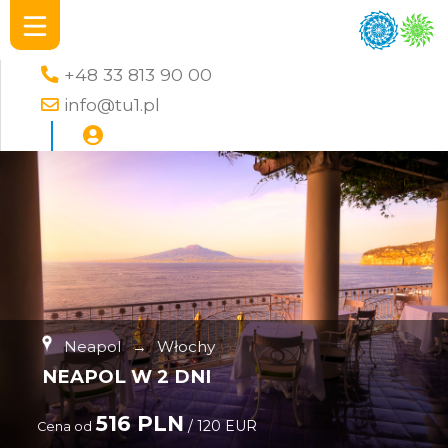
+48 33 813 90 00
info@tu1.pl
Neapol
→
Włochy
NEAPOL W 2 DNI
516 PLN
/ 120 EUR
Cena od