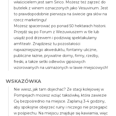
właścicielem jest sam Sirico. Możesz też zajrzeć do
butelek z winem oznaczonych jako Vesuvinum. Jest
to prawdopodobnie pierwsza na świecie gra słów na
rzecz marketingu!
Możesz spacerować po ponad 50 hektarach historii.
Przejdź się po Forum z Wezuwiuszem w tle lub
usiądź pod drzewem i podziwiaj spektakularny
amfiteatr. Znajdziesz tu pozostałości
najważniejszego akweduktu, fontanny uliczne,
publiczne łaźnie, prywatne domy, firmy, rzeźby,
freski, a także setki odlewów gipsowych
wzorowanych na usmażonych w lawie miejscowych!
WSKAZÓWKA
Nie wiesz, jak tam dojechać? Ze stacji kolejowej w
Pompejach możesz wziąć taksówkę, która zawiezie
Cię bezpośrednio na miejsce. Zaplanuj 3-4 godziny,
aby spokojnie obejrzeć ruiny i niczego nie przegapić
w pośpiechu. Na miejscu znajduje się kawiarnia, więc