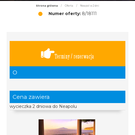
Strona główna
/
Oferta
/
Neapol w 2 dni
Numer oferty:
8/18111
Terminy / rezerwacja
O
Cena zawiera
wycieczka 2 dniowa do Neapolu