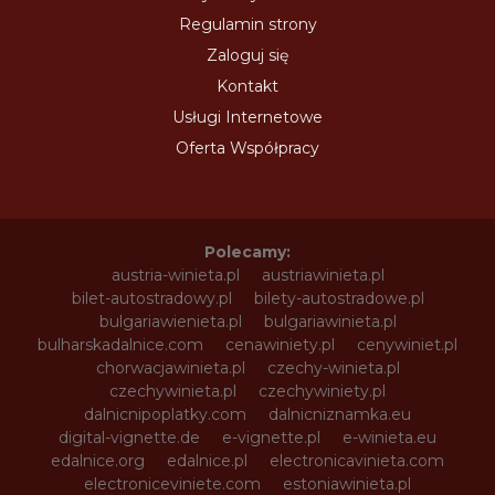
Regulamin strony
Zaloguj się
Kontakt
Usługi Internetowe
Oferta Współpracy
Polecamy:
austria-winieta.pl
austriawinieta.pl
bilet-autostradowy.pl
bilety-autostradowe.pl
bulgariawienieta.pl
bulgariawinieta.pl
bulharskadalnice.com
cenawiniety.pl
cenywiniet.pl
chorwacjawinieta.pl
czechy-winieta.pl
czechywinieta.pl
czechywiniety.pl
dalnicnipoplatky.com
dalnicniznamka.eu
digital-vignette.de
e-vignette.pl
e-winieta.eu
edalnice.org
edalnice.pl
electronicavinieta.com
electroniceviniete.com
estoniawinieta.pl