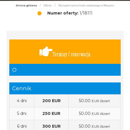
Strona główna
/
Oferta
/
Wynajem samochodu osobowego w Neapolu
Numer oferty:
1/18111
Terminy / rezerwacja
O
Cennik
4 dni
200 EUR
50.00
EUR /dzień
5 dni
250 EUR
50.00
EUR /dzień
6 dni
300 EUR
50.00
EUR /dzień