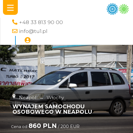
+48 33 813 90 00
info@tu1.pl
Neapol
→
Włochy
WYNAJEM SAMOCHODU
OSOBOWEGO W NEAPOLU
860 PLN
/ 200 EUR
Cena od