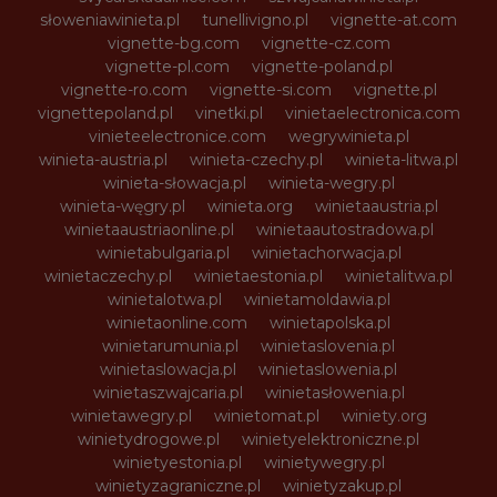
słoweniawinieta.pl
tunellivigno.pl
vignette-at.com
vignette-bg.com
vignette-cz.com
vignette-pl.com
vignette-poland.pl
vignette-ro.com
vignette-si.com
vignette.pl
vignettepoland.pl
vinetki.pl
vinietaelectronica.com
vinieteelectronice.com
wegrywinieta.pl
winieta-austria.pl
winieta-czechy.pl
winieta-litwa.pl
winieta-słowacja.pl
winieta-wegry.pl
winieta-węgry.pl
winieta.org
winietaaustria.pl
winietaaustriaonline.pl
winietaautostradowa.pl
winietabulgaria.pl
winietachorwacja.pl
winietaczechy.pl
winietaestonia.pl
winietalitwa.pl
winietalotwa.pl
winietamoldawia.pl
winietaonline.com
winietapolska.pl
winietarumunia.pl
winietaslovenia.pl
winietaslowacja.pl
winietaslowenia.pl
winietaszwajcaria.pl
winietasłowenia.pl
winietawegry.pl
winietomat.pl
winiety.org
winietydrogowe.pl
winietyelektroniczne.pl
winietyestonia.pl
winietywegry.pl
winietyzagraniczne.pl
winietyzakup.pl