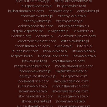
bilet-autostradowy.pl
bilety-autostradowe.pl
bulgariawienieta.pl
bulgariawinieta.pl
bulharskadalnice.com
cenawiniety.pl
cenywiniet.pl
chorwacjawinieta.pl
czechy-winieta.pl
czechywinieta.pl
czechywiniety.pl
dalnicnipoplatky.com
dalnicniznamka.eu
digital-vignette.de
e-vignette.pl
e-winieta.eu
edalnice.org
edalnice.pl
electronicavinieta.com
electroniceviniete.com
estoniawinieta.pl
estonskadalnice.com
ewinieta.pl
info365.pl
litvadalnice.com
litwa-winieta.pl
litwawinieta.pl
livignotunel.pl
livignotunnel.com
lotvawinieta.pl
lotwawinieta.pl
lotysskadalnice.com
madarskadalnice.com
moldavskadalnice.com
moldawiawinieta.pl
najtanszewiniety.pl
oplatyautostradowe.pl
pl-vignette.com
polskadalnice.com
rakouskadalnice.com
rumuniawinieta.pl
rumunskadalnice.com
sloveniawinieta.pl
slovenskadalnice.com
slovinskadalnice.com
slowacja-winieta.pl
slowacjawinieta.pl
sloweniawinieta.pl
svycarskadalnice.com
szwajcariawinieta.pl